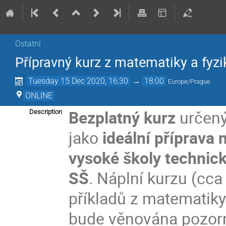
Ostatní
Přípravný kurz z matematiky a fyz
Tuesday 15 Dec 2020, 16:30
→
18:00
Europe/Prague
ONLINE
Bezplatný kurz
určený
Description
jako
ideální příprava
vysoké školy technick
SŠ
. Náplní kurzu (cca
příkladů z matematiky 
bude věnována pozorn