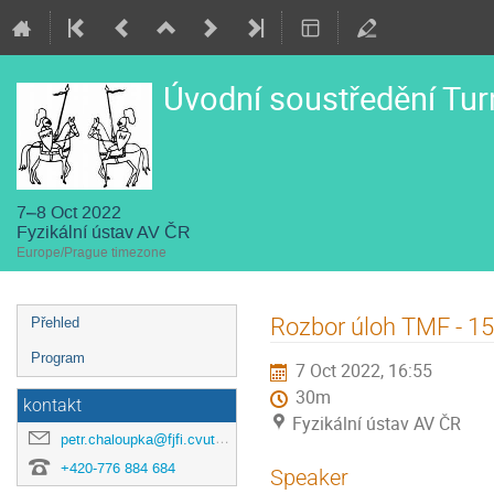
Úvodní soustředění Tur
7–8 Oct 2022
Fyzikální ústav AV ČR
Europe/Prague timezone
Event
Rozbor úloh TMF - 15
Přehled
menu
Program
7 Oct 2022, 16:55
30m
kontakt
Fyzikální ústav AV ČR
petr.chaloupka@fjfi.cvut.cz
+420-776 884 684
Speaker