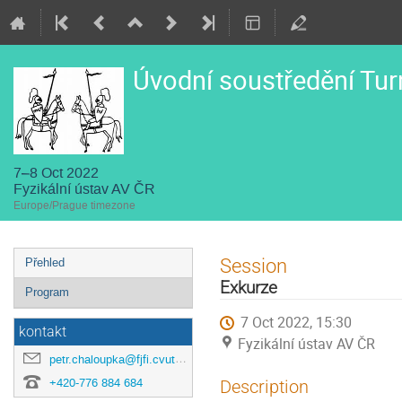
Úvodní soustředění Tur
7–8 Oct 2022
Fyzikální ústav AV ČR
Europe/Prague timezone
Event
Session
Přehled
menu
Exkurze
Program
7 Oct 2022, 15:30
kontakt
Fyzikální ústav AV ČR
petr.chaloupka@fjfi.cvut.cz
+420-776 884 684
Description