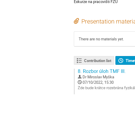
Exkurze na pracovišti FZU
Presentation materi
There are no materials yet.
Contribution list
Time
8.
Rozbor úloh TMF III.
Dr
Miroslav Myška
07/10/2022, 15:30
Zde bude krátce rozebrána fyziká
Go
to
contribution
page