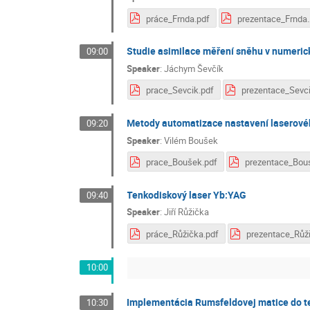
práce_Frnda.pdf
prezenta
Studie asimilace měření sněhu v numer
09:00
Speaker
:
Jáchym Ševčík
prace_Sevcik.pdf
Metody automatizace nastavení laserové
09:20
Speaker
:
Vilém Boušek
prace_Boušek.pdf
Tenkodiskový laser Yb:YAG
09:40
Speaker
:
Jiří Růžička
práce_Růžička.pdf
10:00
Implementácia Rumsfeldovej matice do te
10:30