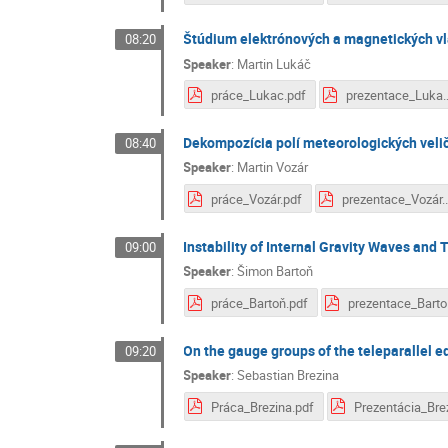
Štúdium elektrónových a magnetických vla
08:20
Speaker
:
Martin Lukáč
práce_Lukac.pdf
prezentace_
Dekompozícia polí meteorologických veli
08:40
Speaker
:
Martin Vozár
práce_Vozár.pdf
prezen
Instability of Internal Gravity Waves and
09:00
Speaker
:
Šimon Bartoň
práce_Bartoň.pdf
pr
On the gauge groups of the teleparallel e
09:20
Speaker
:
Sebastian Brezina
Práca_Brezina.pdf