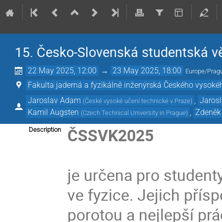
15. Česko-Slovenská studentská v
22 May 2025, 12:00
→
23 May 2025, 18:00
Europe/Prag
Fakulta jaderná a fyzikálně inženýrská Českého vysoké
Jaroslav Adam
,
Jarosl
(
České vysoké učení technické v Praze
)
Kamil Augsten
,
Zdeněk
(
Czech Technical University in Prague
)
ČSSVK2025
Description
je určena pro student
ve fyzice. Jejich př
porotou a nejlepší p