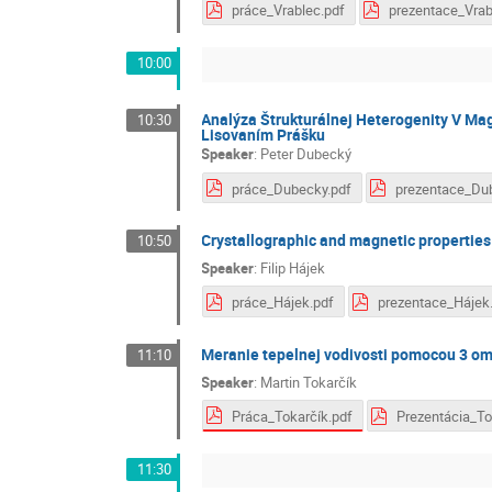
práce_Vrablec.pdf
10:00
Analýza Štrukturálnej Heterogenity V M
10:30
Lisovaním Prášku
Speaker
:
Peter Dubecký
práce_Dubecky.pdf
Crystallographic and magnetic properties
10:50
Speaker
:
Filip Hájek
práce_Hájek.pdf
prez
Meranie tepelnej vodivosti pomocou 3 o
11:10
Speaker
:
Martin Tokarčík
Práca_Tokarčík.pdf
11:30