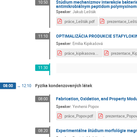
Štúdium mechanizmov interakcie bakteriá
10:50
antimikrobiálnym peptidom polymyxíno
Speaker
:
Jakub Lešták
práce_Lešták.pdf
OPTIMALIZÁCIA PRODUKCIE STAFYLOKI
11:10
Speaker
:
Emília Kipikašová
práce_kipikasova.pdf
11:30
Fyzika kondenzovaných látek
08:00
→
12:10
Fabrication, Oxidation, and Property Mod
08:00
Speaker
:
Yevhenii Popov
práce_Popov.pdf
Experimentálne štúdium morfológie magne
08:20