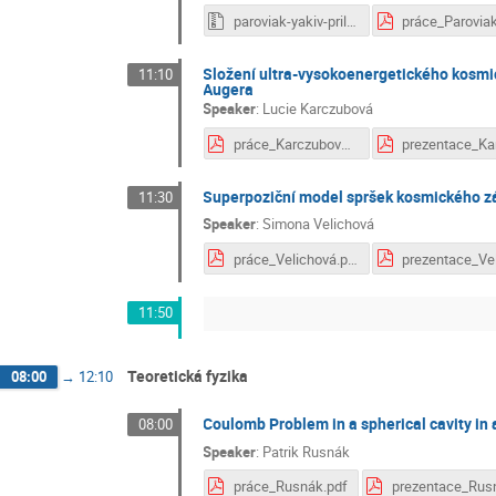
paroviak-yakiv-prilohy.zip
práce_Parovia
Složení ultra-vysokoenergetického kosmic
11:10
Augera
Speaker
:
Lucie Karczubová
práce_Karczubová.pdf
Superpoziční model spršek kosmického z
11:30
Speaker
:
Simona Velichová
práce_Velichová.pdf
11:50
Teoretická fyzika
08:00
→
12:10
Coulomb Problem in a spherical cavity in
08:00
Speaker
:
Patrik Rusnák
práce_Rusnák.pdf