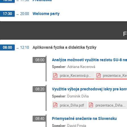
Welcome party
17:30
→
20:00
F
Aplikovaná fyzika a didaktika fyziky
08:00
→
12:10
Analýza možnosti využitia rezistu SU-8 n
08:00
Speaker
:
Adriana Kecerová
práce_Kecerová.pdf
Využitie výboja prechodovej iskry pre kon
08:20
Speaker
:
Dominik Diňa
práce_Diňa.pdf
prezentace_Diňa.pdf
Priemyselné sneženie na Slovensku
08:40
Speaker
:
David Frnda