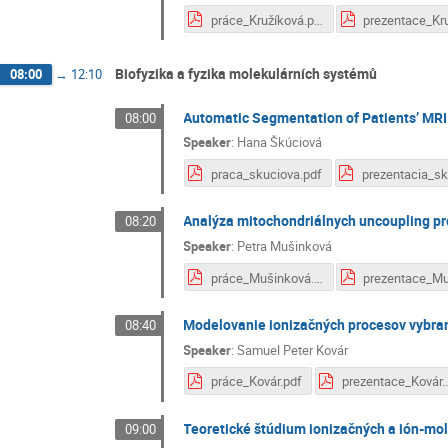
práce_Kružíková.pdf
Biofyzika a fyzika molekulárních systémů
08:00
→
12:10
Automatic Segmentation of Patients’ MRI D
08:00
Speaker
:
Hana Škúciová
praca_skuciova.pdf
Analýza mitochondriálnych uncoupling pr
08:20
Speaker
:
Petra Mušinková
práce_Mušinková.pdf
Modelovanie ionizačných procesov vybra
08:40
Speaker
:
Samuel Peter Kovár
práce_Kovár.pdf
prezen
Teoretické štúdium ionizačných a ión-mol
09:00