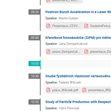
prezentace_Horčičková.pdf
Positron Bunch Acceleration in a Laser W
09:20
Speaker
:
Martin Guldan
Prezentace_CSSVK2025_Guldan.pdf
Křemíkové fotonásobiče (SiPM) pro měření
09:40
Speaker
:
Jana Demjančuková
práce_Demjančuková.pdf
10:00
Studie fyzikálních vlastností vertexového 
10:30
Speaker
:
Tadeáš Wilczek
práce_Wilczek.pdf
Study of Particle Production with Respect 
10:50
Speaker
:
Yakiv Paroviak