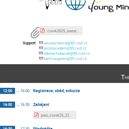
cssvk2025_statut.pdf
Support
jaroslav.bielcik@fjfi.cvut.cz
jaroslav.adam@fjfi.cvut.cz
zdenek.hubacek@fjfi.cvut.cz
kamil.augsten@fjfi.cvut.cz
Th
Registrace, oběd, exkurze
12:00
→
16:00
Zahájení
16:00
→
16:30
prez_cssvk25_220525.pdf
Přednáška
16:30
→
17:30