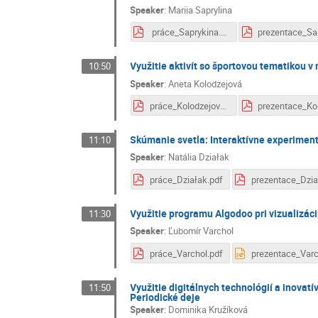
Speaker
:
Mariia Saprylina
práce_Saprykina.pdf
Využitie aktivít so športovou tematikou v
10:50
Speaker
:
Aneta Kolodzejová
práce_Kolodzejová.pdf
Skúmanie svetla: Interaktívne experiment
11:10
Speaker
:
Natália Działak
práce_Działak.pdf
Využitie programu Algodoo pri vizualizáci
11:30
Speaker
:
Ľubomír Varchol
práce_Varchol.pdf
Využitie digitálnych technológií a inovatí
11:50
Periodické deje
Speaker
:
Dominika Kružíková