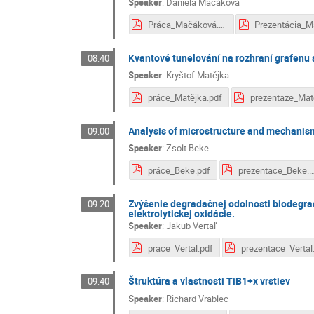
Speaker
:
Daniela Mačáková
Práca_Mačáková.pdf
Kvantové tunelování na rozhraní grafenu 
08:40
Speaker
:
Kryštof Matějka
práce_Matějka.pdf
Analysis of microstructure and mechanism
09:00
Speaker
:
Zsolt Beke
práce_Beke.pdf
prezentace_Bek
Zvýšenie degradačnej odolnosti biodegr
09:20
elektrolytickej oxidácie.
Speaker
:
Jakub Vertaľ
prace_Vertal.pdf
prez
Štruktúra a vlastnosti TiB1+x vrstiev
09:40
Speaker
:
Richard Vrablec