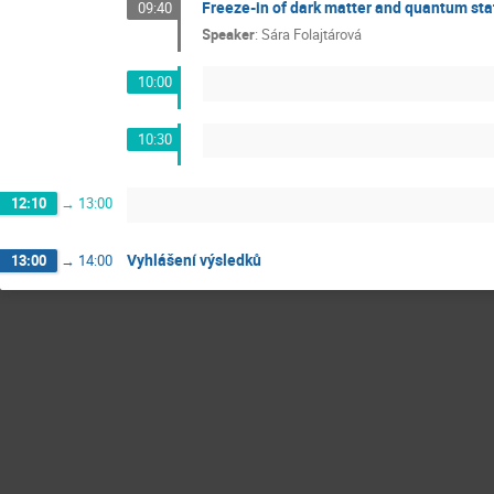
Freeze-in of dark matter and quantum stat
09:40
Speaker
:
Sára Folajtárová
10:00
10:30
12:10
→
13:00
Vyhlášení výsledků
13:00
→
14:00