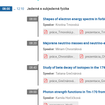
Jaderná a subjaderná fyzika
08:00
→
12:10
Shapes of electron energy spectra in for
08:00
Speaker
:
Kristína Trnovská
práce_Trnovská.pdf
Majorana neutrino masses and neutrino-an
08:20
Speaker
:
Miriam Chvostálová
práce_Chvostálová.pdf
Study of beta decay of isotopes in the 17
08:40
Speaker
:
Tatiana Grečnárová
práce_Grečnárová.pdf
Photon strength functions in Tm-170 fr
09:00
Speaker
:
Kamila Horčičková