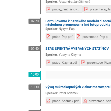
Speaker
:
Alexandra Jančišinová
práce_Jančišinová.pdf
Formulovanie kinetického modelu disociá
09:20
následnou premenou na iné fotoprodukty
Speaker
:
Nykyta Pop
práce_Pop.pdf
prezentace_Pop.pdf
SERS SPEKTRÁ VYBRANÝCH STATÍNOV
09:40
Speaker
:
Yustyna Kizyma
práce_Kizyma.pdf
10:00
Vývoj mikroskopických viskozimetrov pre 
10:30
Speaker
:
Peter Adámek
práce_Adámek.pdf