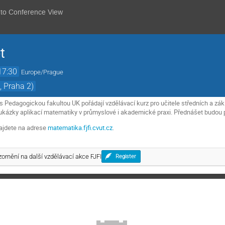
 to Conference View
t
17:30
Europe/Prague
, Praha 2)
s Pedagogickou fakultou UK pořádají vzdělávací kurz pro učitele středních a zák
kázky aplikací matematiky v průmyslové i akademické praxi. Přednášet budou př
ajdete na adrese
matematika.fjfi.cvut.cz
.
rnění na další vzdělávací akce FJFI
Register