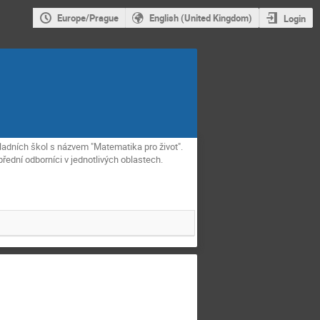
Europe/Prague
English (United Kingdom)
Login
ladních škol s názvem "Matematika pro život".
ední odborníci v jednotlivých oblastech.