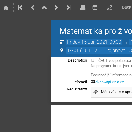
Back
Matematika pro živo
Friday 15 Jan 2021, 09:00
→
T-201 (FJFI ČVUT Trojanova 13
FJFI ČVUT ve spolupráci 
Description
Na programu kurzu jsou u
Podrobnější informace n
Infomail
dvpp@fjfi.cvut.cz
Registration
Mám zájem o upozo