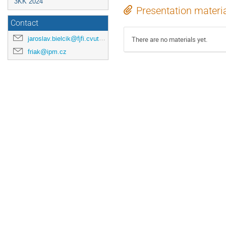
3KK 2024
Presentation materi
Contact
jaroslav.bielcik@fjfi.cvut.cz
There are no materials yet.
friak@ipm.cz