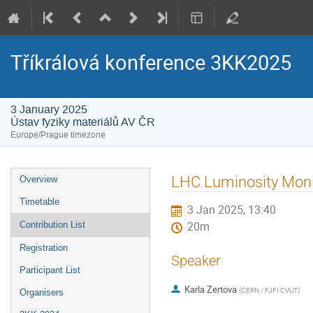
Tříkrálová konference 3KK2025
3 January 2025
Ústav fyziky materiálů AV ČR
Europe/Prague timezone
Event
LHC Luminosity Monito
Overview
menu
Timetable
3 Jan 2025, 13:40
Contribution List
20m
Registration
Speaker
Participant List
Karla Zertova
(
CERN / FJFI CVUT
)
Organisers