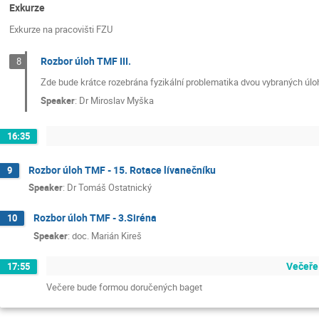
Exkurze
Exkurze na pracovišti FZU
Rozbor úloh TMF III.
8
Zde bude krátce rozebrána fyzikální problematika dvou vybraných úlo
Speaker
:
Dr
Miroslav Myška
16:35
Rozbor úloh TMF - 15. Rotace lívanečníku
9
Speaker
:
Dr
Tomáš Ostatnický
Rozbor úloh TMF - 3.Siréna
10
Speaker
:
doc. Marián Kireš
Večeře
17:55
Večere bude formou doručených baget