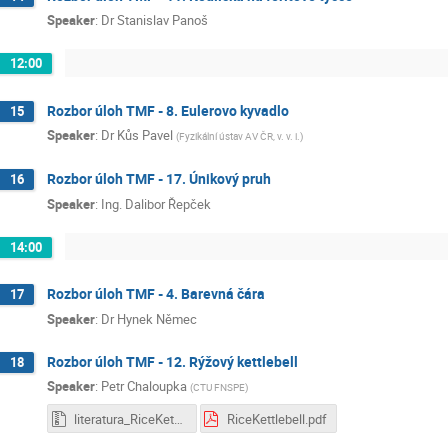
Speaker
:
Dr
Stanislav Panoš
12:00
Rozbor úloh TMF - 8. Eulerovo kyvadlo
15
Speaker
:
Dr
Kůs Pavel
(
Fyzikální ústav AV ČR, v. v. i.
)
Rozbor úloh TMF - 17. Únikový pruh
16
Speaker
:
Ing. Dalibor Řepček
14:00
Rozbor úloh TMF - 4. Barevná čára
17
Speaker
:
Dr
Hynek Němec
Rozbor úloh TMF - 12. Rýžový kettlebell
18
Speaker
:
Petr Chaloupka
(
CTU FNSPE
)
literatura_RiceKettlebell.zip
RiceKettlebell.pdf