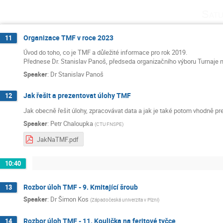
Satu
Organizace TMF v roce 2023
11
Úvod do toho, co je TMF a důležité informace pro rok 2019.
Přednese Dr. Stanislav Panoš, předseda organizačního výboru Turnaje 
Speaker
:
Dr
Stanislav Panoš
Jak řešit a prezentovat úlohy TMF
12
Jak obecně řešit úlohy, zpracovávat data a jak je také potom vhodně pre
Speaker
:
Petr Chaloupka
(
CTU FNSPE
)
JakNaTMF.pdf
10:40
Rozbor úloh TMF - 9. Kmitající šroub
13
Speaker
:
Dr
Šimon Kos
(
Západočeská univerzita v Plzni
)
Rozbor úloh TMF - 11. Koulička na feritové tyčce
14