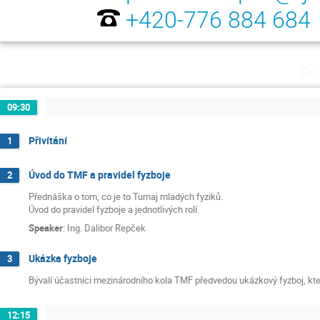
+420-776 884 684
Fr
09:30
Přivítání
1
Úvod do TMF a pravidel fyzboje
2
Přednáška o tom, co je to Turnaj mladých fyziků.
Úvod do pravidel fyzboje a jednotlivých rolí.
Speaker
:
Ing. Dalibor Repček
Ukázka fyzboje
3
Bývalí účastníci mezinárodního kola TMF předvedou ukázkový fyzboj, kt
12:15