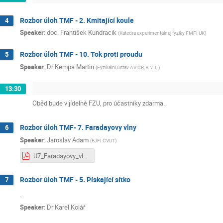
Rozbor úloh TMF - 2. Kmitající koule
4
Speaker
:
doc. František Kundracik
(
Katedra experimentálnej fyziky FMFI UK
)
Rozbor úloh TMF - 10. Tok proti proudu
5
Speaker
:
Dr
Kempa Martin
(
Fyzikální ústav AV ČR, v. v. i.
)
13:30
Oběd bude v jídelně FZU, pro účastníky zdarma.
Rozbor úloh TMF- 7. Faradayovy vlny
6
Speaker
:
Jaroslav Adam
(
FJFI ČVUT
)
U7_Faradayovy_vlny.pdf
Rozbor úloh TMF - 5. Pískající sítko
7
.
Speaker
:
Dr
Karel Kolář