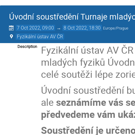
Úvodní soustředění Turnaje mladýc
7 Oct 2022, 09:00
→
8 Oct 2022, 18:30
Europe/Prague
Fyzikální ústav AV ČR
Fyzikální ústav AV ČR 
Description
mladých fyziků Úvodn
celé soutěži lépe zori
Úvodní soustředění b
ale
seznámíme vás se 
předvedeme vám uká
Soustředění je urče