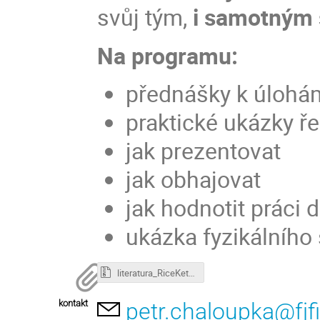
svůj tým,
i samotným
Na programu:
přednášky k úlohá
praktické ukázky ře
jak prezentovat
jak obhajovat
jak hodnotit práci 
ukázka fyzikálního 
literatura_RiceKettlebell.zip
kontakt
petr.chaloupka@fjfi