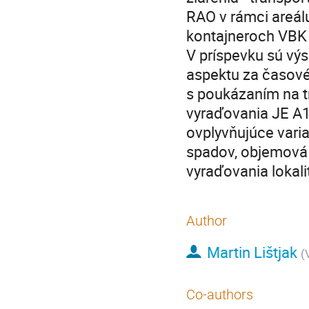
RAO v rámci areál
kontajneroch VBK
V príspevku sú vý
aspektu za časové
s poukázaním na t
vyraďovania JE A1.
ovplyvňujúce varia
spadov, objemová 
vyraďovania lokali
Author
Martin Lištjak
(
Co-authors