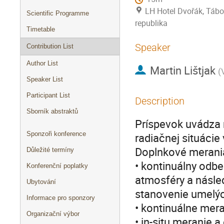
LH Hotel Dvořák, Tábo
Scientific Programme
republika
Timetable
Speaker
Contribution List
Author List
Martin Lištjak
(
Speaker List
Participant List
Description
Sborník abstraktů
Príspevok uvádza 
Sponzoři konference
radiačnej situácie 
Doplnkové merania 
Důležité termíny
• kontinuálny odbe
Konferenční poplatky
atmosféry a násl
Ubytování
stanovenie umelýc
Informace pro sponzory
• kontinuálne mer
Organizační výbor
• in-situ meranie a