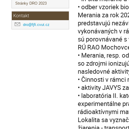
Stránky DRO 2023
• odber vzoriek bi
Merania za rok 202
Kontakt
predstavujú nezáv
dro@fjfi.cvut.cz
vykonávaných v rá
sú porovnávané s 
RÚ RAO Mochovc
• Merania, resp. o
so zdrojmi ionizuj
nasledovné aktivit
• Činnosti v rámci 
• aktivity JAVYS 
• laboratória II. 
experimentálne pr
rádioaktívnymi mat
Lokalita sa vyzna
žiarenia - transpo