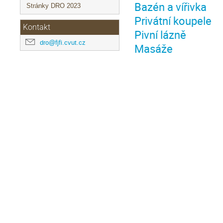
Bazén a vířivka
Stránky DRO 2023
Privátní koupele
Kontakt
Pivní lázně
dro@fjfi.cvut.cz
Masáže