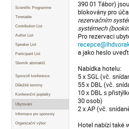
390 01 Tábor) jso
Scientific Programme
blokovány pro úča
Timetable
rezervačním systém
systémech (booking
Contribution List
Pro rezervaci uby
Author List
recepce@lhdvorak
Speaker List
a jako heslo uveďt
Participant List
Sborník abstraktů
Nabídka hotelu:
5 x SGL (vč. snídan
Sponzoři konference
55 x DBL (vč. sníd
Důležité termíny
10 x DBL s přistýlk
Konferenční poplatky
30 osob)
Ubytování
2 x AP (vč. snídaně
Informace pro sponzory
Hotel nabízí také 
Organizační výbor