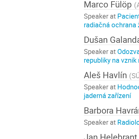
Marco Fülöp
(
Speaker at
Pacien
radiačná ochrana 
Dušan Galan
Speaker at
Odozva
republiky na vznik
Aleš Havlín
(
S
Speaker at
Hodnoc
jaderná zařízení
Barbora Havr
Speaker at
Radiolo
Jan Helebran