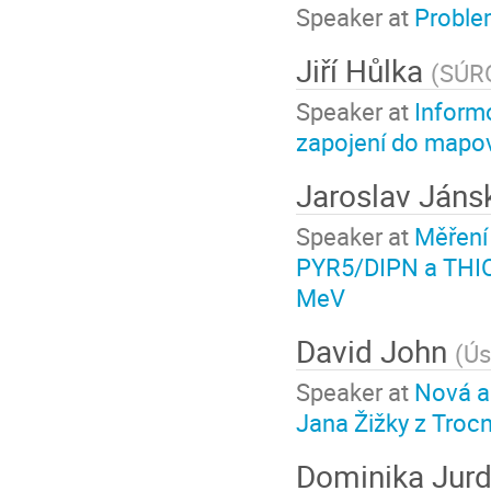
Speaker at
Proble
Jiří Hůlka
(
SÚRO 
Speaker at
Informo
zapojení do mapová
Jaroslav Jáns
Speaker at
Měření 
PYR5/DIPN a THIO
MeV
David John
(
Ús
Speaker at
Nová a
Jana Žižky z Troc
Dominika Jur