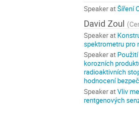
Speaker at
Šíření 
David Zoul
(
Cen
Speaker at
Konstr
spektrometru pro 
Speaker at
Použit
korozních produktů
radioaktivních sto
hodnocení bezpečn
Speaker at
Vliv me
rentgenových sen