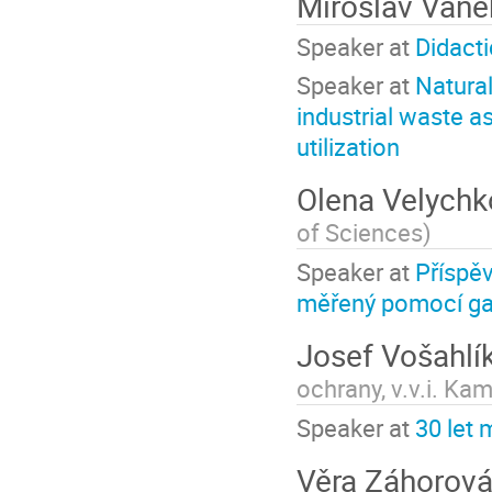
Miroslav Van
Speaker at
Didacti
Speaker at
Natural
industrial waste as
utilization
Olena Velych
of Sciences
)
Speaker at
Příspěv
měřený pomocí g
Josef Vošahlí
ochrany, v.v.i. Ka
Speaker at
30 let 
Věra Záhorov