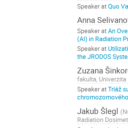
Speaker at
Quo Va
Anna Selivan
Speaker at
An Over
(AI) in Radiation P
Speaker at
Utiliza
the JRODOS Syst
Zuzana Šinko
fakulta, Univerzita
Speaker at
Tríáž 
chromozomového te
Jakub Šlegl
(
N
Radiation Dosimet