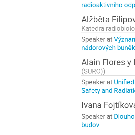
radioaktivního od
Alžběta Filip
Katedra radiobiolo
Speaker at
Význam
nádorových buněk
Alain Flores y
(SURO)
)
Speaker at
Unifie
Safety and Radiat
Ivana Fojtíko
Speaker at
Dlouhod
budov