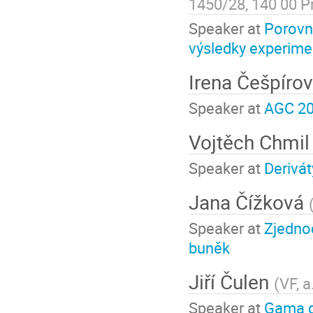
1450/28, 140 00 P
Speaker at
Porovn
výsledky experimen
Irena Češpíro
Speaker at
AGC 20
Vojtěch Chmil
Speaker at
Derivát
Jana Čížková
Speaker at
Zjedno
buněk
Jiří Čulen
(
VF, a
Speaker at
Gama d