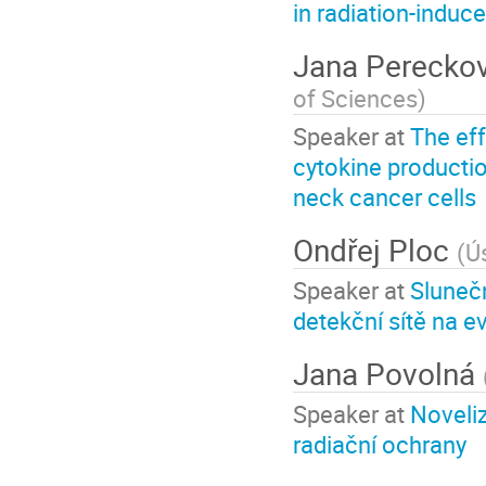
in radiation-induc
Jana Perecko
of Sciences
)
Speaker at
The eff
cytokine productio
neck cancer cells
Ondřej Ploc
(
Ús
Speaker at
Sluneč
detekční sítě na e
Jana Povolná
Speaker at
Noveliz
radiační ochrany