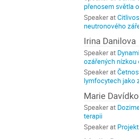
přenosem světla o
Speaker at
Citlivo
neutronového zář
Irina Danilova
Speaker at
Dynami
ozářených nízkou
Speaker at
Četnos
lymfocytech jako 
Marie Davídk
Speaker at
Dozimet
terapii
Speaker at
Projek