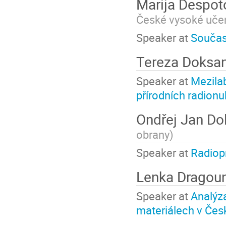
Marija Despot
České vysoké učen
Speaker at
Současn
Tereza Doksa
Speaker at
Mezila
přírodních radion
Ondřej Jan Do
obrany
)
Speaker at
Radiopr
Lenka Dragou
Speaker at
Analýza
materiálech v Čes