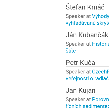
Štefan Krnáč
Speaker at
Výhody
vyhľadávanú skryte
Ján Kubančá
Speaker at
Histór
štíte
Petr Kuča
Speaker at
CzechR
veřejnosti o radiač
Jan Kujan
Speaker at
Porovná
říčních sedimente