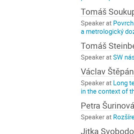
Tomáš Souku
Speaker at
Povrch
a metrologický do
Tomáš Steinb
Speaker at
SW nást
Václav Štěpá
Speaker at
Long t
in the context of t
Petra Šurinov
Speaker at
Rozšír
Jitka Svobod