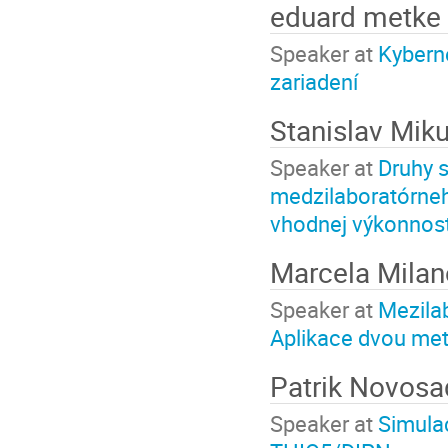
eduard metke
Speaker at
Kybern
zariadení
Stanislav Mik
Speaker at
Druhy 
medzilaboratórneh
vhodnej výkonnos
Marcela Mila
Speaker at
Mezilab
Aplikace dvou met
Patrik Novos
Speaker at
Simula