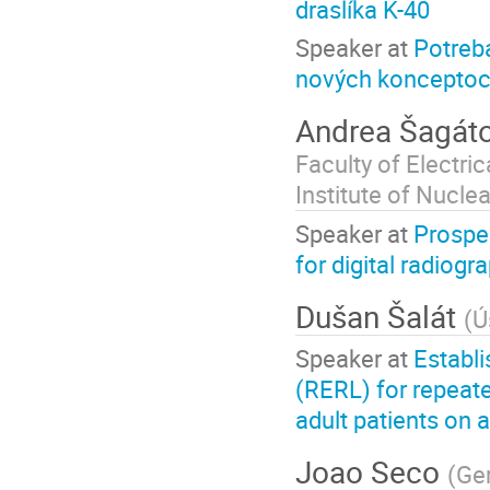
draslíka K-40
Speaker at
Potreb
nových konceptoch
Andrea Šagát
Faculty of Electri
Institute of Nucle
Speaker at
Prospec
for digital radiogr
Dušan Šalát
(
Ú
Speaker at
Establi
(RERL) for repeat
adult patients on a
Joao Seco
(
Ge