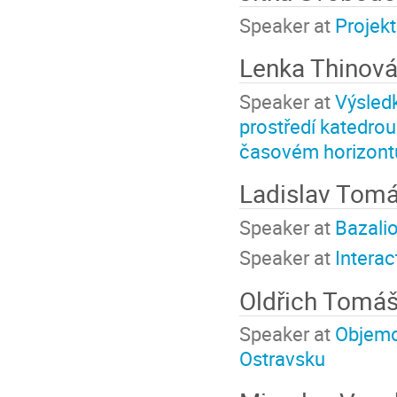
Speaker at
Projekt
Lenka Thinov
Speaker at
Výsledk
prostředí katedrou 
časovém horizontu
Ladislav Tom
Speaker at
Bazali
Speaker at
Interac
Oldřich Tomá
Speaker at
Objemo
Ostravsku