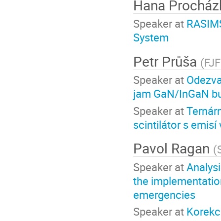
Hana Prochá
Speaker at
RASIMS
System
Petr Průša
(
FJF
Speaker at
Odezva
jam GaN/InGaN bu
Speaker at
Ternárn
scintilátor s emisí
Pavol Ragan
(
Speaker at
Analysi
the implementation
emergencies
Speaker at
Korekc