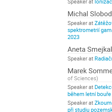
Speaker at
Ioniza
Michal Slobo
Speaker at
Zátěžov
spektrometrií gama
2023
Aneta Smejka
Speaker at
Radiač
Marek Somm
of Sciences
)
Speaker at
Detekc
během letní bouře
Speaker at
Zkoumá
při studiu pozem