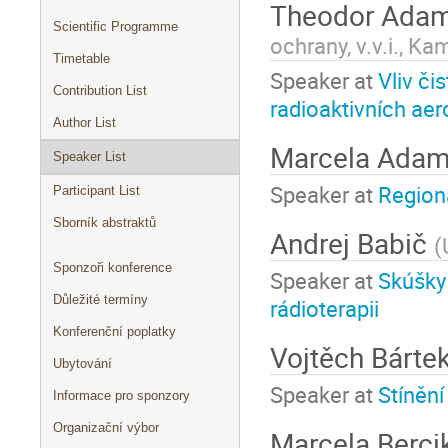
Theodor Ada
Scientific Programme
ochrany, v.v.i., Ka
Timetable
Speaker at
Vliv či
Contribution List
radioaktivních aer
Author List
Marcela Ada
Speaker List
Speaker at
Regioná
Participant List
Sborník abstraktů
Andrej Babič
(
Sponzoři konference
Speaker at
Skúšky 
Důležité termíny
rádioterapii
Konferenční poplatky
Vojtěch Bárte
Ubytování
Speaker at
Stínění
Informace pro sponzory
Organizační výbor
Marcela Berc