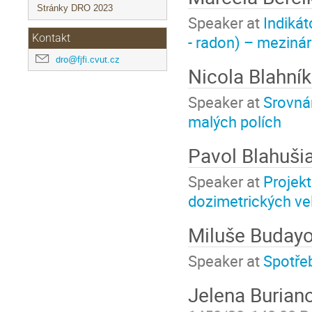
Stránky DRO 2023
Speaker at
Indiká
Kontakt
- radon) – mezin
dro@fjfi.cvut.cz
Nicola Blahní
Speaker at
Srovnán
malých polích
Pavol Blahuši
Speaker at
Projek
dozimetrických ve
Miluše Buday
Speaker at
Spotřeb
Jelena Burian