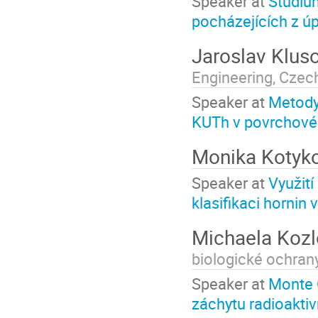
Speaker at
Studiu
pocházejících z ú
Jaroslav Klus
Engineering, Czech
Speaker at
Metody 
KUTh v povrchové v
Monika Kotyk
Speaker at
Využití
klasifikaci hornin 
Michaela Koz
biologické ochrany,
Speaker at
Monte 
záchytu radioakti