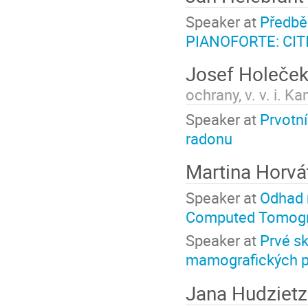
Speaker at
Předbě
PIANOFORTE: CIT
Josef Holeče
ochrany, v. v. i. 
Speaker at
Prvotní
radonu
Martina Horv
Speaker at
Odhad 
Computed Tomogra
Speaker at
Prvé sk
mamografických p
Jana Hudziet