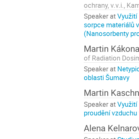
ochrany, v.v.i., Ka
Speaker at
Využití
sorpce materiálů 
(Nanosorbenty pro
Martin Kákon
of Radiation Dosim
Speaker at
Netypic
oblasti Šumavy
Martin Kasch
Speaker at
Využití
proudění vzduchu 
Alena Kelnaro