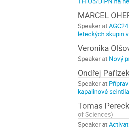
THIO5/DIPN na ne
MARCEL OHE
Speaker at
AGC24 
leteckých skupin 
Veronika Olš
Speaker at
Nový p
Ondřej Paříze
Speaker at
Přípra
kapalinové scintil
Tomas Perec
of Sciences
)
Speaker at
Activat