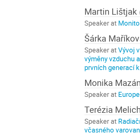
Martin Lištjak
Speaker at
Monitor
Šárka Maříko
Speaker at
Vývoj v
výměny vzduchu a
prvních generací k
Monika Mazá
Speaker at
Europe
Terézia Melic
Speaker at
Radiač
včasného varovan