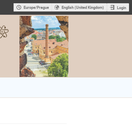
Europe/Prague
English (United Kingdom)
Login