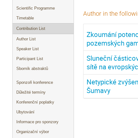
Scientific Programme
Author in the follow
Timetable
Contribution List
Zkoumání potenci
Author List
pozemských gam
Speaker List
Sluneční částico
Participant List
sítě na evropskýc
Sborník abstraktů
Netypické zvýšení
Sponzoři konference
Šumavy
Důležité termíny
Konferenční poplatky
Ubytování
Informace pro sponzory
Organizační výbor