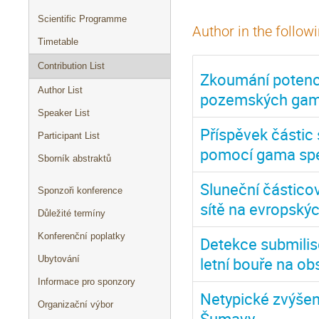
Scientific Programme
Author in the follow
Timetable
Contribution List
Zkoumání potenci
Author List
pozemských gam
Speaker List
Příspěvek částic
Participant List
pomocí gama sp
Sborník abstraktů
Sluneční částico
Sponzoři konference
sítě na evropskýc
Důležité termíny
Konferenční poplatky
Detekce submilis
letní bouře na ob
Ubytování
Informace pro sponzory
Netypické zvýšení
Organizační výbor
Šumavy