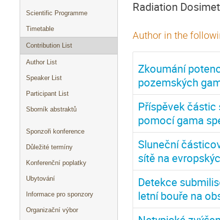
Radiation Dosimet
Scientific Programme
Timetable
Author in the follow
Contribution List
Author List
Zkoumání potenci
Speaker List
pozemských gam
Participant List
Příspěvek částic
Sborník abstraktů
pomocí gama sp
Sponzoři konference
Sluneční částico
Důležité termíny
sítě na evropskýc
Konferenční poplatky
Detekce submilis
Ubytování
letní bouře na ob
Informace pro sponzory
Organizační výbor
Netypické zvýšení