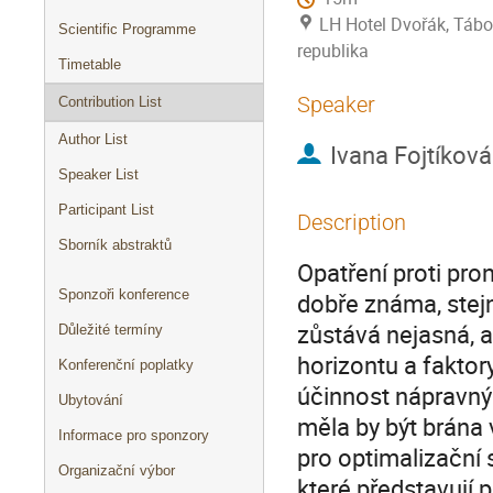
LH Hotel Dvořák, Tábo
Scientific Programme
republika
Timetable
Speaker
Contribution List
Author List
Ivana Fojtíková
Speaker List
Participant List
Description
Sborník abstraktů
Opatření proti pro
Sponzoři konference
dobře známa, stej
zůstává nejasná, a
Důležité termíny
horizontu a faktor
Konferenční poplatky
účinnost nápravnýc
Ubytování
měla by být brána 
Informace pro sponzory
pro optimalizační 
Organizační výbor
které představují p