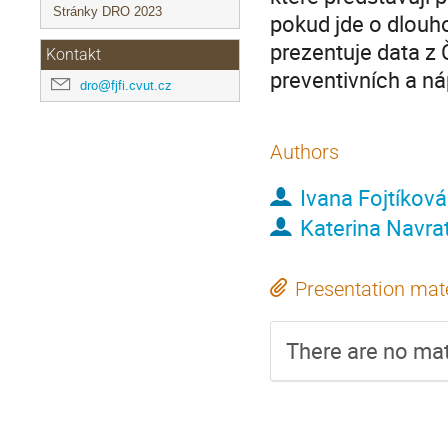
Stránky DRO 2023
pokud jde o dlouh
prezentuje data z Č
Kontakt
preventivních a ná
dro@fjfi.cvut.cz
Authors
Ivana Fojtíková
Katerina Navra
Presentation mate
There are no mate