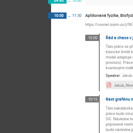
09:45
→
10:00
Aplikovaná fyzika, Biofy
10:00
→
11:30
https://cesnet.zoom.us/j/9
Řád a chaos v
10:00
Tato práce se p
klasické limitě
model adaptuje 
prostoru). Práce
kvantovými indi
Speaker
:
Jakub
Jakub_Novo
Rast grafénu m
10:15
Táto bakalárska
práce budú stru
SiC. Následne bu
pripravené metód
budú následne p