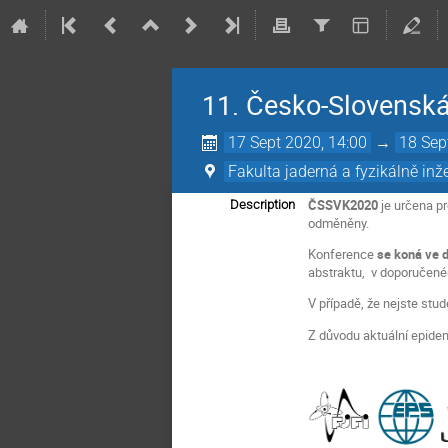
11. Česko-Slovenská
17 Sept 2020, 14:00
→
18 Sep
Fakulta jaderná a fyzikálně in
ČSSVK2020
je určena pr
Description
odměněny.
Konference
se koná ve 
abstraktu, v doporučené
V případě, že nejste stud
Z důvodu aktuální epide