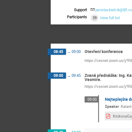
Support
jaroslav.bielcik@fjfi.c
Participants
39
View full list
Otevření konference
08:45
→
09:00
https://cesnet.zoom.us/j/9
Zvaná přednáška: Ing. Ka
09:00
→
09:45
Vesmíre.
https://cesnet.zoom.us/j/9
Najteplejšia d
09:00
Speaker
:
Katarí