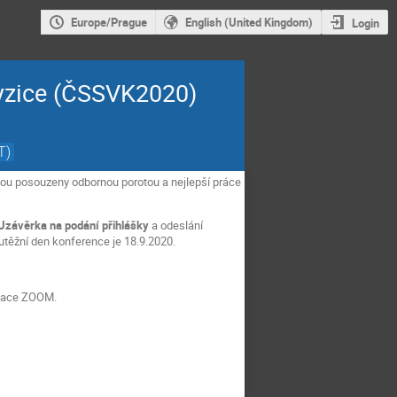
Europe/Prague
English (United Kingdom)
Login
fyzice (ČSSVK2020)
T)
dou posouzeny odbornou porotou a nejlepší práce
Uzávěrka
na podání přihlášky
a odeslání
outěžní den konference je 18.9.2020.
ikace ZOOM.