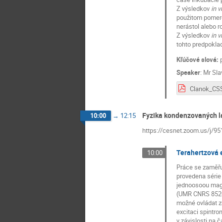
Z výsledkov
in v
použitom pomere 
nerástol alebo r
Z výsledkov
in v
tohto predpoklad
Kľúčové slová:
p
Speaker
:
Mr
Sla
Fyzika kondenzovaných l
10:00
→
12:15
https://cesnet.zoom.us/j/9
Terahertzová 
10:00
Práce se zaměřuj
provedena série
jednoosoou magne
(UMR CNRS 8520) 
možné ovládat z
excitaci spintro
v závislosti na 