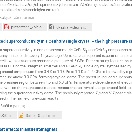
nu několika navržených spintronických emitorů. Závěrem je diskutována terah
m aplikacím spintronických emitorů.
 Koleják
(
VŠB-TU Ostrava
)
prezentace_kolejak.pdf
ukazka_video_simulaci.zip
ed superconductivity in a CeRhSi3 single crystal – the high pressure s
d superconductivity in non-centrosymmetric CeRhSi
and CeIrSi
compounds has 
3
3
nity since its discovery 15 years ago. Up-to-date, all reported experimental res
cells with a maximum reachable pressure of 3 GPa. Present study focuses on the
sures using the Bridgman anvil cell and a CeRhSi
single crystal synthesized by 
3
critical temperature from 0.4 K at 1.1 GPa to 1.1 K at 2.4 GPa is followed by a 
ressure above 3.0 GPa, forming a typical dome. The pressure induced supercond
e pressure region between 4.5 and 5.0 GPa. Temperature dependence of electrica
as well as the magnetoresistance measurements, reveal a large critical field, ex
ding the superconductivity dome. The previously reported
T-p
and
H-T
phase dia
ed in the frame of previous results.
 Staško
(
MFF UK
)
cssvk_CeRhSi3_praca.docx
Daniel_Stasko_cssvk_2020.pptx
rt effects in antiferromagnets