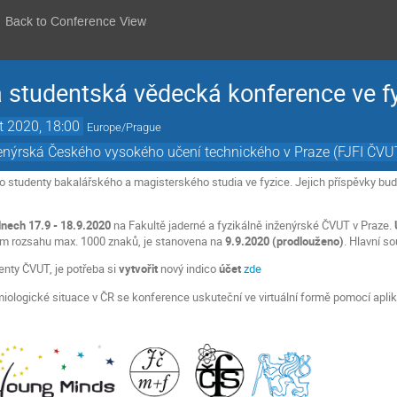
Back to Conference View
 studentská vědecká konference ve 
t 2020, 18:00
Europe/Prague
ženýrská Českého vysokého učení technického v Praze (FJFI ČVU
o studenty bakalářského a magisterského studia ve fyzice. Jejich příspěvky bu
dnech 17.9 - 18.9.2020
na Fakultě jaderné a fyzikálně inženýrské ČVUT v Praze.
m rozsahu max. 1000 znaků, je stanovena na
9.9.2020 (prodlouženo)
. Hlavní s
enty ČVUT, je potřeba si
vytvořit
nový indico
účet
zde
miologické situace v ČR se konference uskuteční ve virtuální formě pomocí apl