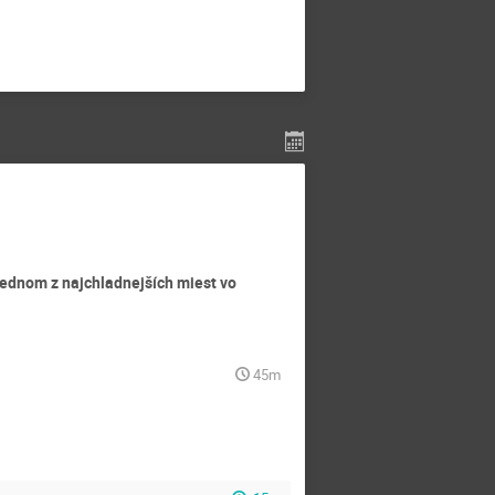
 jednom z najchladnejších miest vo
45m