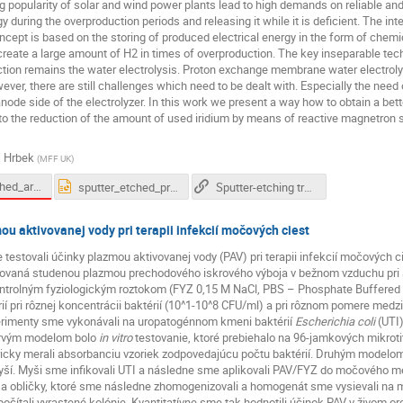
g popularity of solar and wind power plants lead to high demands on reliable a
gy during the overproduction periods and releasing it while it is deficient. The in
cept is based on the storing of produced electrical energy in the form of chemica
o create a large amount of H2 in times of overproduction. The key inseparable t
tion remains the water electrolysis. Proton exchange membrane water electroly
wever, there are still challenges which need to be dealt with. Especially the need
anode side of the electrolyzer. In this work we present a way how to obtain a bette
d to the reduction of the amount of used iridium by means of reactive magnetro
 Hrbek
(
MFF UK
)
sputter_etched_article.pdf
sputter_etched_prezentace.pptx
Sputter-etching treatment of proton-exchange membranes: Completely dry thin-film approach to low-loading catalyst-coated membranes for water electrolysis
ou aktivovanej vody pri terapii infekcií močových ciest
e testovali účinky plazmou aktivovanej vody (PAV) pri terapii infekcií močových ci
covaná studenou plazmou prechodového iskrového výboja v bežnom vzduchu pri
ontrolným fyziologickým roztokom (FYZ 0,15 M NaCl, PBS – Phosphate Buffered S
ií pri rôznej koncentrácii baktérií (10^1-10^8 CFU/ml) a pri rôznom pomere med
erimenty sme vykonávali na uropatogénnom kmeni baktérií
Escherichia coli
(UTI)
Prvým modelom bolo
in vitro
testovanie, ktoré prebiehalo na 96-jamkových mikroti
icky merali absorbanciu vzoriek zodpovedajúcu počtu baktérií. Druhým modelo
ší. Myši sme infikovali UTI a následne sme aplikovali PAV/FYZ do močového m
 obličky, ktoré sme následne zhomogenizovali a homogenát sme vysievali na 
očítali vyrastené kolónie. Kvantitatívne sme tak hodnotili účinok PAV v živom o