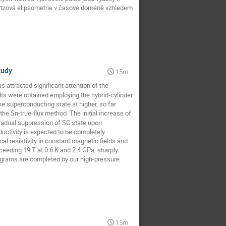
ertzová elipsometrie v časové doméně vzhledem
tudy
15m
attracted significant attention of the
ults were obtained employing the hybrid-cylinder
 superconducting state at higher, so far
the Sn-true-flux method. The initial increase of
gradual suppression of SC state upon
uctivity is expected to be completely
l resistivity in constant magnetic fields and
ceeding 19 T at 0.6 K and 2.4 GPa, sharply
grams are completed by our high-pressure
15m