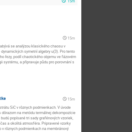
15m
15m
Zabývá se analýzou klasického chaosu v
dynamických symetrií algebry u(3). Pro tento
ho řezy, podíl chaotického objemu ve fázovém
gii systému, a připravuje půdu pro porovnání s
ike
15m
strátu SiC v rôznych podmienkach. V úvode
, s dôrazom na metódu termálnej dekompozície
 budú popísané tri sady grafénových vzoriek,
čas a okolitá atmosféra. Pripravené vzorky
ého v rôznych podmienkach na membránový