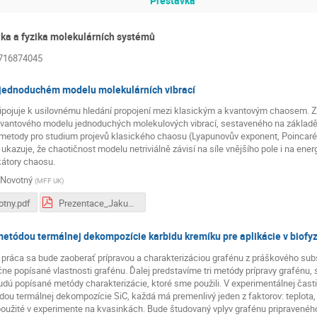
Přestávka
zika a fyzika molekulárních systémů
6716874045
 jednoduchém modelu molekulárních vibrací
řipojuje k usilovnému hledání propojení mezi klasickým a kvantovým chaosem. 
 kvantového modelu jednoduchých molekulových vibrací, sestaveného na základě 
metody pro studium projevů klasického chaosu (Lyapunovův exponent, Poincaré
 ukazuje, že chaotičnost modelu netriviálně závisí na síle vnějšího pole i na ener
kátory chaosu.
 Novotný
(
MFF UK
)
tny.pdf
Prezentace_Jakub_Novotný.pdf
etódou termálnej dekompozície karbidu kremíku pre aplikácie v biofyz
 práca sa bude zaoberať prípravou a charakterizáciou grafénu z práškového sub
čne popísané vlastnosti grafénu. Ďalej predstavíme tri metódy prípravy grafénu
dú popísané metódy charakterizácie, ktoré sme použili. V experimentálnej časti
ou termálnej dekompozície SiC, každá má premenlivý jeden z faktorov: teplota, 
oužité v experimente na kvasinkách. Bude študovaný vplyv grafénu pripraven