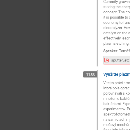
Currently growin
storing the ener
concept. The con
it is possible t
economy to func
electrolyzer. Ho
catalyst on the 
effectively lea
plasma etching.
Speaker
:
Tomáš
Využitie plazm
11:00
V tejto práci sm
ktorá bola opra
porovnávali s k
množenie baktér
baktériami. Exp
experimentov. 
spektrofotometr
na samiciach my
močový mechúr a
čase inkubácie p