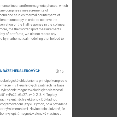
d noncollinear antiferromagnetic phases, which
st one comprises measurements of
ond one studies thermal counterparts of
ient microscopy in order to observe the
vation of the Hall response in the collinear
hermore, the thermotransport measurements
ety of artefacts, we did not record any
ed by mathematical modelling that helped to
A BÁZE HEUSLEROVÝCH
15m
neekologické chladenie na princípe kompresie
formácie – v Heuslerových zliatinách na báze
a vylepšenie magnetokalorických vlastností
i51+xFe22-xGa27; x= 0, 2, 3, 4. Teploty
rácii valenčných elektrónov. Dôkladnou
programovacom jazyku Python, bola potvrdená
ortnými meraniami. Naviac bolo ukázané, že
bom vylepšiť magnetokalorické vlastnosti