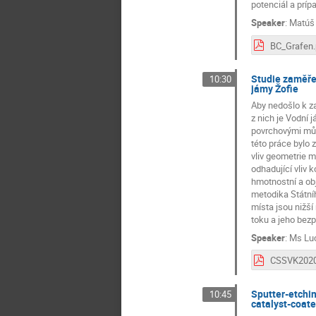
potenciál a prípa
Speaker
:
Matúš
BC_Grafen.
Studie zaměře
10:30
jámy Žofie
Aby nedošlo k z
z nich je Vodní 
povrchovými může
této práce bylo 
vliv geometrie m
odhadující vliv 
hmotnostní a obj
metodika Státní
místa jsou nižší
toku a jeho bezpr
Speaker
:
Ms
Lu
Sputter-etchi
10:45
catalyst-coate