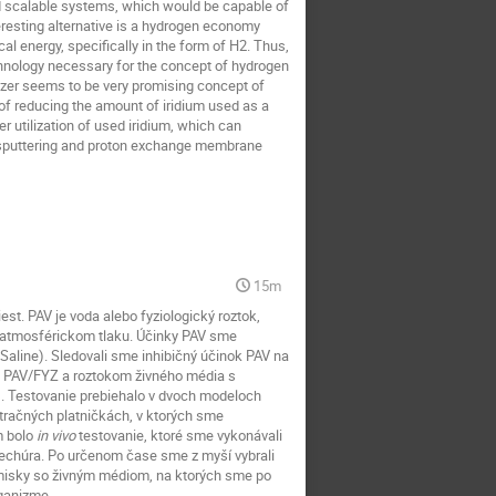
nd scalable systems, which would be capable of
teresting alternative is a hydrogen economy
l energy, specifically in the form of H2. Thus,
echnology necessary for the concept of hydrogen
zer seems to be very promising concept of
 of reducing the amount of iridium used as a
r utilization of used iridium, which can
n sputtering and proton exchange membrane
15m
est. PAV je voda alebo fyziologický roztok,
 atmosférickom tlaku. Účinky PAV sme
aline). Sledovali sme inhibičný účinok PAV na
zi PAV/FYZ a roztokom živného média s
. Testovanie prebiehalo v dvoch modeloch
tračných platničkách, v ktorých sme
m bolo
in vivo
testovanie, ktoré sme vykonávali
echúra. Po určenom čase sme z myší vybrali
misky so živným médiom, na ktorých sme po
rganizme.