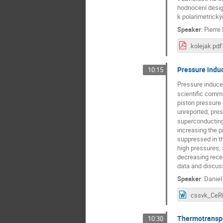
hodnocení desig
k polarimetrický
Speaker
:
Pierre
kolejak.pdf
Pressure induc
10:15
Pressure induce
scientific commu
piston pressure 
unreported, pres
superconducting 
increasing the p
suppressed in th
high pressures, 
decreasing rece
data and discuss
Speaker
:
Daniel
Thermotranspo
10:30