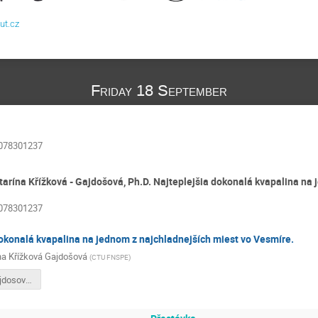
vut.cz
Friday 18 September
5078301237
tarína Křížková - Gajdošová, Ph.D. Najteplejšia dokonalá kvapalina na
5078301237
okonalá kvapalina na jednom z najchladnejších miest vo Vesmíre.
na Křížková Gajdošová
(
CTU FNSPE
)
KrizkovaGajdosova.pdf