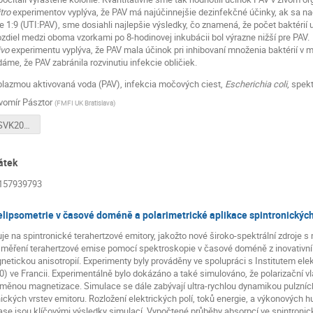
itro
experimentov vyplýva, že PAV má najúčinnejšie dezinfekčné účinky, ak sa na
1:9 (UTI:PAV), sme dosiahli najlepšie výsledky, čo znamená, že počet baktérií u
ozdiel medzi oboma vzorkami po 8-hodinovej inkubácii bol výrazne nižší pre PAV.
ivo
experimentu vyplýva, že PAV mala účinok pri inhibovaní množenia baktérií v
áme, že PAV zabránila rozvinutiu infekcie obličiek.
lazmou aktivovaná voda (PAV), infekcia močových ciest,
Escherichia coli
, spek
vomír Pásztor
(
FMFI UK Bratislava
)
Clanok_CSSVK2020_final.pdf
átek
5157939793
elipsometrie v časové doméně a polarimetrické aplikace spintronickýc
e na spintronické terahertzové emitory, jakožto nové široko-spektrální zdroje s
 měření terahertzové emise pomocí spektroskopie v časové doméně z inovativní 
tickou anisotropií. Experimenty byly prováděny ve spolupráci s Institutem elek
ve Francii. Experimentálně bylo dokázáno a také simulováno, že polarizační vla
měnou magnetizace. Simulace se dále zabývají ultra-rychlou dynamikou pulzních
nických vrstev emitoru. Rozložení elektrických polí, toků energie, a výkonových hu
čase jsou klíčovými výsledky simulací. Vypočtené průběhy absorpcí ve spintronický