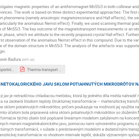
stigates magnetic properties of an antiferromagnet Mn5Si3 in both collinear an
vinces. The work is based on three distinct experimental approaches: The fir
t phenomena (namely anisotropic magnetoresistance and Hall effects), the sec
articularly the anomalous Nernst effect). Finally, we used scanning thermal grad
e of Mn5Si3. The key outcome of the magnetotransport measurements is an obser
c phase, which we attribute to the recently proposed crystal Hall effect. Furt
first observation of the anomalous Nernst effect in this compound. Due to the vari
 of the domain structure in Mn5Si3. The analysis of the artefacts was support
gin.
onín Baďura
(
MFF UK
)
Termo-transportní jevy v antiferomagnetech.pdf
Thermo-transport effects in antiferromagnets.pdf
NETOKALORICKÉHO JAVU SKLOM POTIAHNUTÝCH MIKRODRÔTOV N
ý jav je netradičnou chladiacou metódou, ktorá by jedného dňa mohla nahradiť 
ca sa zaoberá štúdiom teploty štruktúrnej transformácie – martenzitickej trans
e sklom potiahnutých mikrodrôtov, pričom poukazuje na možnosti jej využitia n
ýmto účelom bola pripravená séria sklom potiahnutých mikrodrôtov so zložením N
nsformácie týchto zliatin boli popísané lineárnym modelom založenom na koncent
mych meraní magnetokalorického javu, pomocou nami vytvoreného programu v 
ktúrnych transformácií, v súlade s predstaveným modelom a dodatočnými transp
enzitickej transformácie vo vhodnom intervale teplôt, dokáže významným spôso