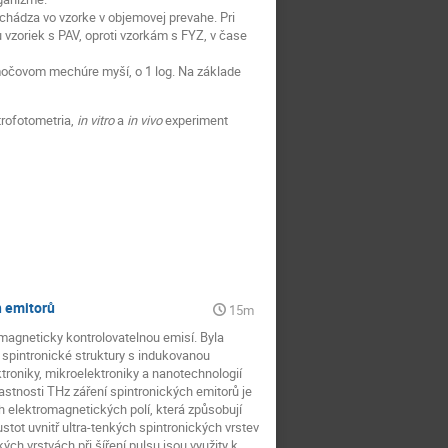
chádza vo vzorke v objemovej prevahe. Pri
 vzoriek s PAV, oproti vzorkám s FYZ, v čase
 močovom mechúre myší, o 1 log. Na základe
trofotometria,
in vitro
a
in vivo
experiment
h emitorů
15m
 magneticky kontrolovatelnou emisí. Byla
spintronické struktury s indukovanou
troniky, mikroelektroniky a nanotechnologií
stnosti THz záření spintronických emitorů je
 elektromagnetických polí, která způsobují
stot uvnitř ultra-tenkých spintronických vrstev
ch vrstvách při šíření pulsu jsou využity k