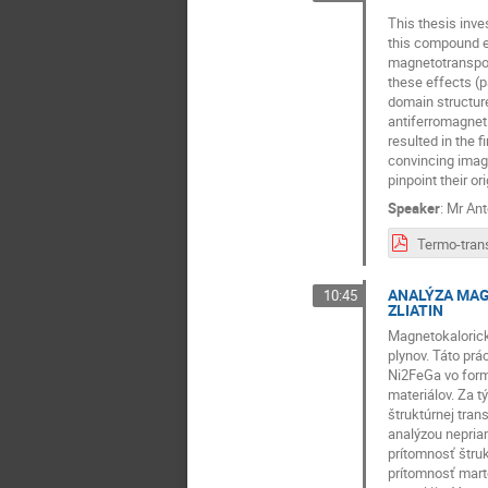
This thesis inve
this compound e
magnetotranspor
these effects (p
domain structur
antiferromagneti
resulted in the 
convincing image
pinpoint their ori
Speaker
:
Mr
Ant
ANALÝZA MAG
10:45
ZLIATIN
Magnetokalorick
plynov. Táto prá
Ni2FeGa vo form
materiálov. Za t
štruktúrnej tra
analýzou nepria
prítomnosť štru
prítomnosť mart