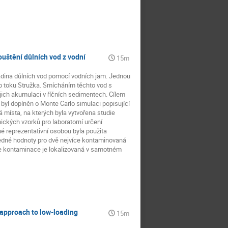
uštění důlních vod z vodní
15m
adina důlních vod pomocí vodních jam. Jednou
ho toku Stružka. Smícháním těchto vod s
jich akumulaci v říčních sedimentech. Cílem
byl doplněn o Monte Carlo simulaci popisující
 místa, na kterých byla vytvořena studie
ických vzorků pro laboratorní určení
né reprezentativní osobou byla použita
ledné hodnoty pro dvě nejvíce kontaminovaná
 že kontaminace je lokalizovaná v samotném
approach to low-loading
15m