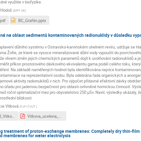
dné využitie v biofyzike.
 Hodoš
(
MFF UK
)
pdf
BC_Grafén.pptx
ná na oblast sedimentů kontaminovaných radionuklidy v důsledku vypo
aplavení důlního systému v Ostravsko-karvinském uhelném revíru, udržuje se hl
jáma Žofie, ze které se vysoce mineralizované důlní vody vypouští do povrchové
 vlivem změn jejich chemických parametrů dojít k uvolňování radionuklidů a je
změřit příkon prostorového dávkového ekvivalentu gama podél celého toku, který 
ěření. Na základě naměřených hodnot byla identifikována nejvíce kontaminovaná
kontaminace na reprezentativní osobu. Byla odebrána řada organických a anorgan
emové aktivity radionuklidů v nich. Pro výpočet přídavné efektivní dávky obdrže
ho úřadu pro jadernou bezpečnost pro oblasti ovlivněné hornickou činností. Výs
 než roční optimalizační mez pro obyvatelstvo 250 μSv. Navíc výsledky ukázaly,
ostřední blízkosti.
cie Vítková
(
FJFI ČVUT
)
CSSVK2020_Vitkova.pdf
Vitkova_ucelena_cast_DP.pdf
ng treatment of proton-exchange membranes: Completely dry thin-film 
d membranes for water electrolysis